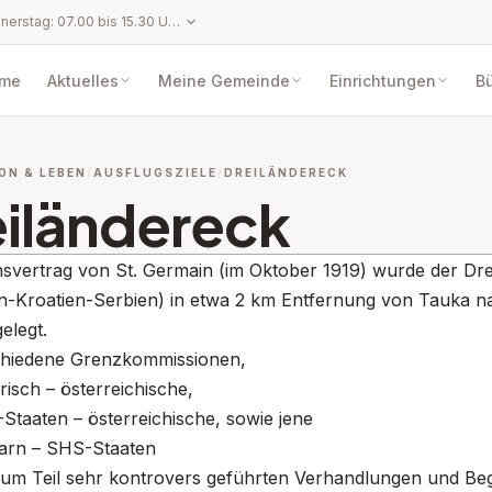
Montag bis Donnerstag: 07.00 bis 15.30 Uhr Freitag: 07.00 bis 13.00 Uhr An gesetzlichen Feiertagen, Karfreitag, Landesfeiertag (11.11.), Heiliger Abend (24.12.) und Silvester (31.12.) ist das Gemeindeamt geschlossen.
me
Aktuelles
Meine Gemeinde
Einrichtungen
Bü
ON & LEBEN
AUSFLUGSZIELE
DREILÄNDERECK
iländereck
nsvertrag von St. Germain (im Oktober 1919) wurde der D
n-Kroatien-Serbien) in etwa 2 km Entfernung von Tauka 
elegt.
chiedene Grenzkommissionen,
risch – österreichische,
Staaten – österreichische, sowie jene
arn – SHS-Staaten
 zum Teil sehr kontrovers geführten Verhandlungen und Be