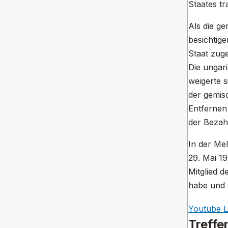
Staates tr
Als die g
besichtige
Staat zug
Die ungar
weigerte s
der gemis
Entfernen
der Bezahl
In der Me
29. Mai 1
Mitglied 
habe und 
Youtube L
Treffe