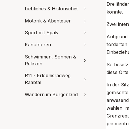
Dreilände
Liebliches & Historisches
›
konnte.
Motorik & Abenteuer
›
Zwei inter
Sport mit Spaß
›
Aufgrund 
forderten
Kanutouren
›
Einbeziehu
Schwimmen, Sonnen &
›
Relaxen
So besetz
diese Ort
R11 - Erlebnisradweg
›
Raabtal
In der Sit
gemischte
Wandern im Burgenland
›
anwesend 
wählen, m
Grenzregul
prismenför