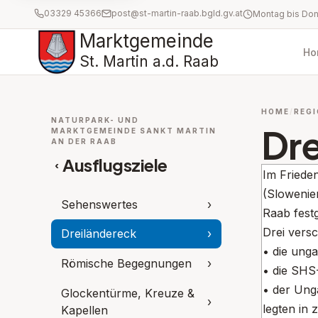
03329 45366
post@st-martin-raab.bgld.gv.at
Marktgemeinde
Ho
St. Martin a.d. Raab
HOME
REGI
NATURPARK- UND
Dre
MARKTGEMEINDE SANKT MARTIN
AN DER RAAB
Ausflugsziele
‹
Im Friede
(Slowenie
Sehenswertes
›
Raab festg
Drei vers
Dreiländereck
›
• die unga
Römische Begegnungen
›
• die SHS-
• der Ung
Glockentürme, Kreuze &
›
legten in
Kapellen