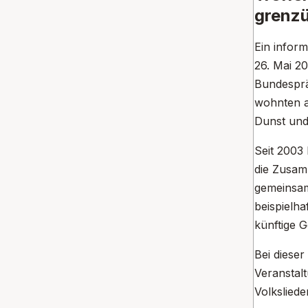
grenzü
Ein infor
26. Mai 20
Bundesprä
wohnten a
Dunst und
Seit 2003
die Zusam
gemeinsam
beispielha
künftige 
Bei diese
Veranstal
Volksliede