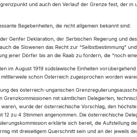
rgrenzpunkt und auch den Verlauf der Grenze fest, der i
essante Begebenheiten, die nicht allgemein bekannt sind:
der Genfer Deklaration, der Serbischen Regierung und 
 auch die Slowenen das Recht zur “Selbstbestimmung” und
ng jener Dörfer bis an die Raab zu fordern, die “noch ein
ten im August 1919 südslawische Einheiten vorübergehend
e mittlerweile schon Österreich zugesprochen worden ware
zung des österreich-ungarischen Grenzregulierungsausschus
n Grenzkommissionen mit sämtlichen Delegierten, technis
waren, wurde der österreichische Vorschlag, den höchste
it 12 zu 4 Stimmen angenommen. Die österreichische Deleg
ierungskommission erklärte sich bereit, die Aufstellung de
mig mit dreiseitigem Querschnitt sein und an der jeweils 