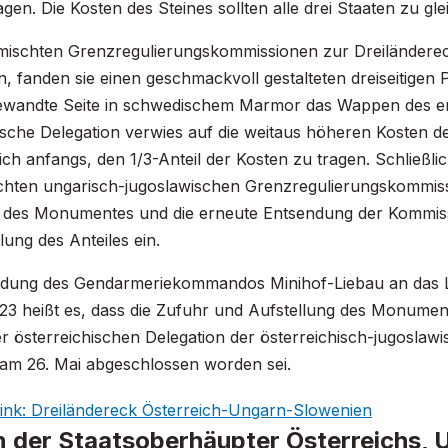
agen. Die Kosten des Steines sollten alle drei Staaten zu gle
emischten Grenzregulierungskommissionen zur Dreiländere
n, fanden sie einen geschmackvoll gestalteten dreiseitige
ewandte Seite in schwedischem Marmor das Wappen des ent
ische Delegation verwies auf die weitaus höheren Kosten 
ich anfangs, den 1/3-Anteil der Kosten zu tragen. Schließlic
chten ungarisch-jugoslawischen Grenzregulierungskommiss
 des Monumentes und die erneute Entsendung der Kommiss
ung des Anteiles ein.
ldung des Gendarmeriekommandos Minihof-Liebau an da
923 heißt es, dass die Zufuhr und Aufstellung des Monumen
der österreichischen Delegation der österreichisch-jugos
am 26. Mai abgeschlossen worden sei.
ink: Dreiländereck Österreich-Ungarn-Slowenien
n der Staatsoberhäupter Österreichs,