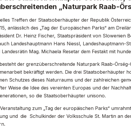
berschreitenden „Naturpark Raab-Ör
melles Treffen der Staatsoberhäupter der Republik Österre
15, anlässlich des „Tag der Europäischen Parks“ am Dreilän
sident Dr. Heinz Fischer, Staatspräsident von Slowenien
uch Landeshauptmann Hans Niessl, Landeshauptmann-Stell
 Landesrätin Mag. Michaela Resetar dem Festakt mit hunder
 besteht der grenzüberschreitende Naturpark Raab-Örség-Go
menarbeit bekräftigt werden. Die drei Staatsoberhäupter 
en Schutzes dieses Naturraums und der zahlreichen gemei
fter Weise die Idee des vereinten Europas und der Nachhalti
Generationen, so die Staatsoberhäupter unisono.
r Veranstaltung zum „Tag der europäischen Parks“ umrahmte
tung und
die Schulkinder der Volksschule St. Martin an de
rn.